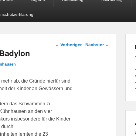
nschutzerklärung
Beitragsnavigation
←
Vorheriger
Nächster
→
Badylon
hnhausen
mehr ab, die Gründe hierfür sind
erheit der Kinder an Gewässern und
indern das Schwimmen zu
e Kühnhausen an den vier
urs insbesondere für die Kinder
 durch.
inheiten lernten die 23