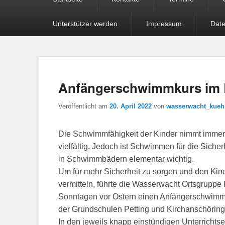
Menü
Unterstützer werden
Impressum
Date
Anfängerschwimmkurs im 
Veröffentlicht am
20. April 2022
von
wasserwacht_kue
Die Schwimmfähigkeit der Kinder nimmt immer 
vielfältig. Jedoch ist Schwimmen für die Sich
in Schwimmbädern elementar wichtig.
Um für mehr Sicherheit zu sorgen und den K
vermitteln, führte die Wasserwacht Ortsgrupp
Sonntagen vor Ostern einen Anfängerschwimmk
der Grundschulen Petting und Kirchanschöring
In den jeweils knapp einstündigen Unterrichtse